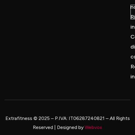
n
R
i
C
di
c
R
i
Extrafitness © 2025 – P.IVA: IT06287240821
–
All Rights
Reserved | Designed by
Webvox