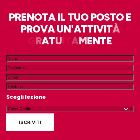
P
R
E
N
O
T
A
I
L
T
U
O
P
O
S
T
O
E
P
R
O
V
A
U
N
'
A
T
T
I
V
I
T
À
G
R
A
T
U
I
T
A
M
E
N
T
E
Scegli lezione