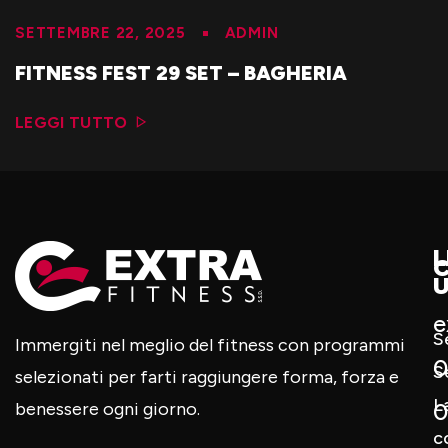
SETTEMBRE 22, 2025
ADMIN
FITNESS FEST 29 SET – BAGHERIA
LEGGI TUTTO
L
U
e
S
Immergiti nel meglio del fitness con programmi
0
S
selezionati per farti raggiungere forma, forza e
L
0
benessere ogni giorno.
c