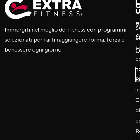
L
U
e
S
Immergiti nel meglio del fitness con programmi
0
S
selezionati per farti raggiungere forma, forza e
L
0
benessere ogni giorno.
c
n
R
i
C
di
c
R