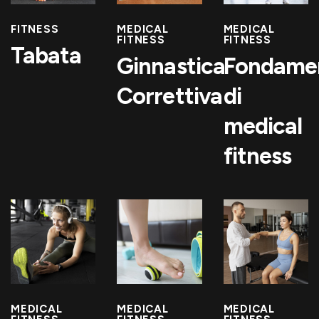
FITNESS
MEDICAL
MEDICAL
FITNESS
FITNESS
Tabata
Ginnastica
Fondame
Correttiva
di
medical
fitness
MEDICAL
MEDICAL
MEDICAL