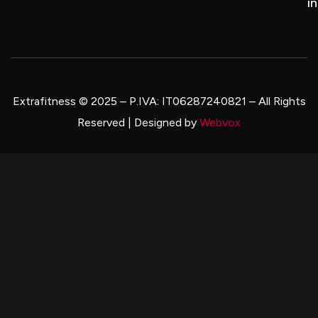
i
Extrafitness © 2025 – P.IVA: IT06287240821
–
All Rights
Reserved | Designed by
Webvox