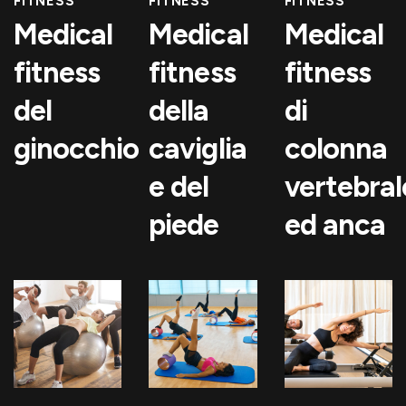
FITNESS
FITNESS
FITNESS
Medical
Medical
Medical
fitness
fitness
fitness
del
della
di
ginocchio
caviglia
colonna
e del
vertebral
piede
ed anca